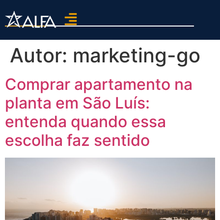
Autor:
marketing-go
Comprar apartamento na
planta em São Luís:
entenda quando essa
escolha faz sentido