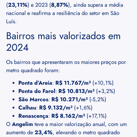
(
23,11%
) e 2023 (
8,87%
), ainda supera a média
nacional e reafirma a resiliência do setor em São
Luís.
Bairros mais valorizados em
2024
Os bairros que apresentaram os maiores preços por
metro quadrado foram:
Ponta d’Areia
:
R$ 11.767/m²
(+10,1%)
Ponta do Farol
:
R$ 10.813/m²
(+3,2%)
São Marcos
:
R$ 10.271/m²
(-5,2%)
Calhau
:
R$ 9.132/m²
(+1,6%)
Renascença
:
R$ 8.162/m²
(+17,1%)
O
Angelim
teve a maior valorização anual, com um
aumento de
23,4%
, elevando o metro quadrado